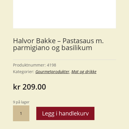
Halvor Bakke – Pastasaus m.
parmigiano og basilikum
Produktnummer:
4198
Kategorier:
Gourmetprodukter
,
Mat og drikke
kr
209.00
9 på lager
Halvor
Legg i handlekurv
Bakke
-
Pastasaus