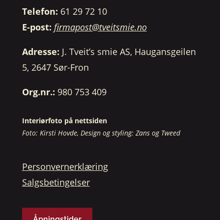
Telefon:
61 29 72 10
E-post:
firmapost@tveitsmie.no
Adresse:
J. Tveit’s smie AS, Haugansgeilen
5, 2647 Sør-Fron
Org.nr.:
980 753 409
Interiørfoto på nettsiden
Foto: Kirsti Hovde, Design og styling: Zans og Tweed
Personvernerklæring
Salgsbetingelser
Åpningstider