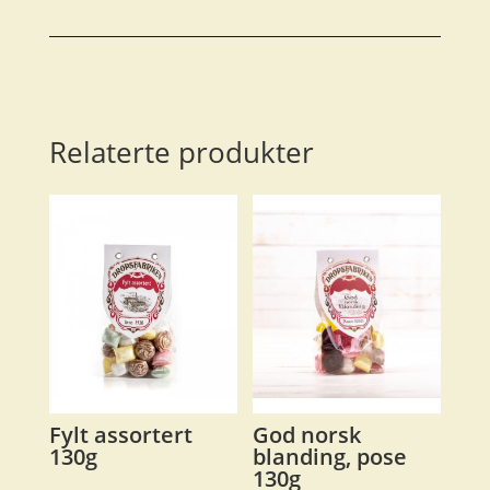
m.
parmigiano
og
basilikum
antall
Relaterte produkter
Fylt assortert
God norsk
130g
blanding, pose
130g