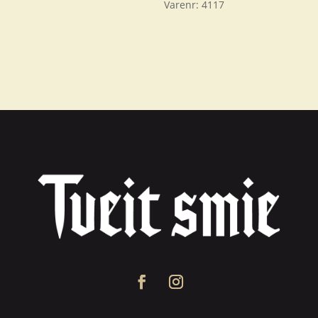
Varenr:
4117