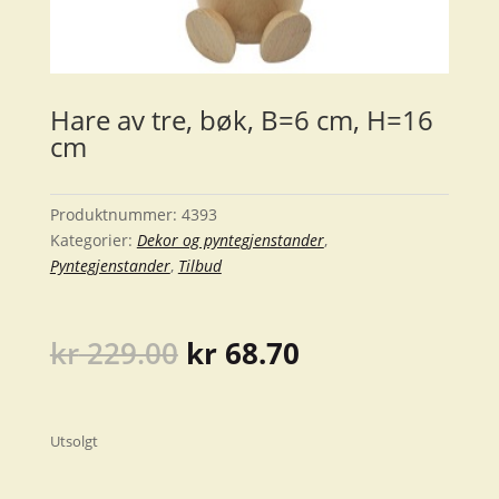
Hare av tre, bøk, B=6 cm, H=16
cm
Produktnummer:
4393
Kategorier:
Dekor og pyntegjenstander
,
Pyntegjenstander
,
Tilbud
Opprinnelig
Nåværende
kr
229.00
kr
68.70
pris
pris
var:
er:
kr 229.00.
kr 68.70.
Utsolgt