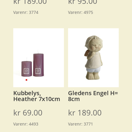
kr
189.00
kr
95.00
Varenr:
3774
Varenr:
4975
Kubbelys,
Gledens Engel H=
Heather 7x10cm
8cm
kr
69.00
kr
189.00
Varenr:
4493
Varenr:
3771