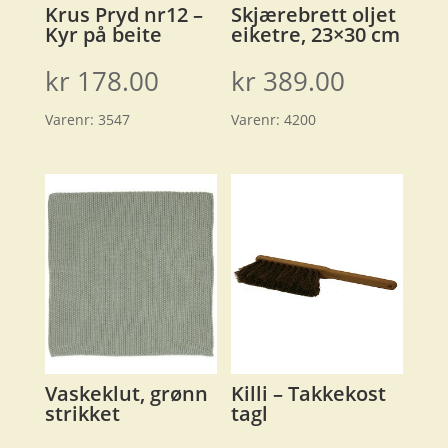
Krus Pryd nr12 –
Skjærebrett oljet
Kyr på beite
eiketre, 23×30 cm
kr
178.00
kr
389.00
Varenr:
3547
Varenr:
4200
Vaskeklut, grønn
Killi – Takkekost
strikket
tagl