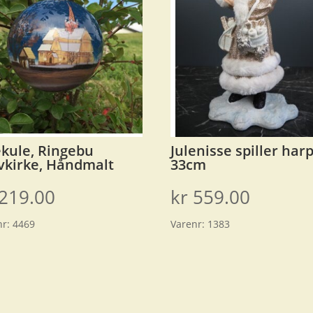
ekule, Ringebu
Julenisse spiller har
vkirke, Håndmalt
33cm
219.00
kr
559.00
nr:
4469
Varenr:
1383