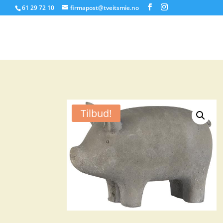
61 29 72 10
firmapost@tveitsmie.no
Tilbud!