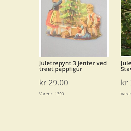
Juletrepynt 3 jenter ved
Jul
treet pappfigur
Sta
kr
29.00
kr
Varenr:
1390
Vare