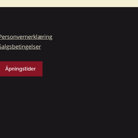
Personvernerklæring
Salgsbetingelser
Åpningstider