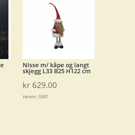
pe
Nisse m/ kåpe og langt
skjegg L33 B25 H122 cm
kr
629.00
Varenr:
5587