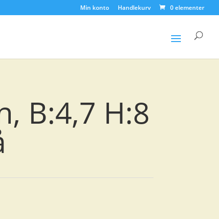
Min konto
Handlekurv
0 elementer
Products
search
n, B:4,7 H:8
å