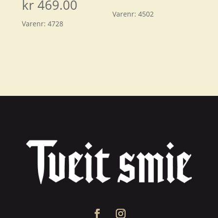
kr
469.00
Varenr:
4502
Varenr:
4728