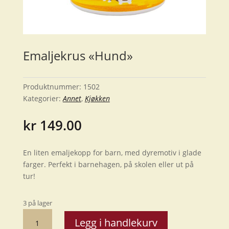
Emaljekrus «Hund»
Produktnummer:
1502
Kategorier:
Annet
,
Kjøkken
kr
149.00
En liten emaljekopp for barn, med dyremotiv i glade
farger. Perfekt i barnehagen, på skolen eller ut på
tur!
3 på lager
Emaljekrus
Legg i handlekurv
"Hund"