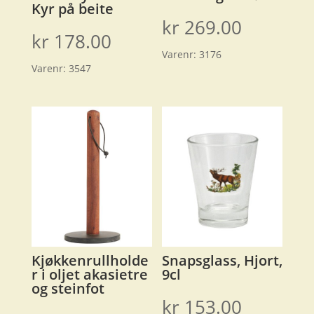
Kyr på beite
kr
269.00
kr
178.00
Varenr:
3176
Varenr:
3547
Kjøkkenrullholde
Snapsglass, Hjort,
r i oljet akasietre
9cl
og steinfot
kr
153.00