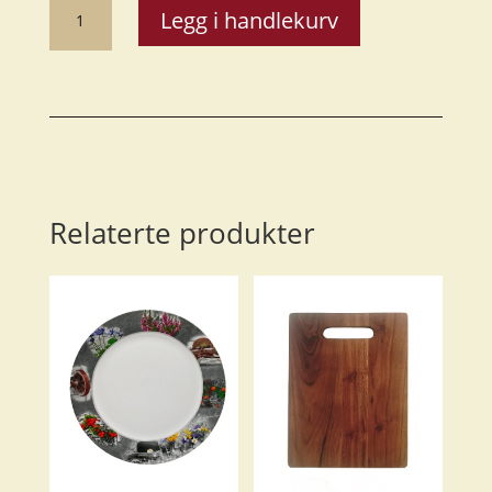
Emaljekrus
Legg i handlekurv
Flåklypa
-
Solan
antall
Relaterte produkter