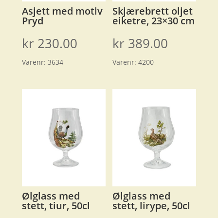
Asjett med motiv
Skjærebrett oljet
Pryd
eiketre, 23×30 cm
kr
230.00
kr
389.00
Varenr:
3634
Varenr:
4200
Ølglass med
Ølglass med
stett, tiur, 50cl
stett, lirype, 50cl