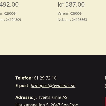
492.00
kr
587.00
nr:
029009
Varenr:
039009
nr:
24104309
Nobbnr:
24103863
Telefon:
61 29 72 10
E-post:
firmapost@tveitsmie.no
Adresse:
J. Tveit’s smie AS,
Haugansgeilen 5, 2647 Sør-Fron