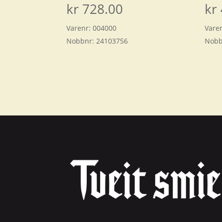
kr
728.00
kr
Varenr:
004000
Vare
Nobbnr:
24103756
Nobb