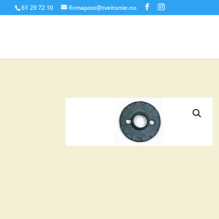
61 29 72 10
firmapost@tveitsmie.no