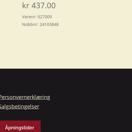
kr
437.00
Varenr:
027009
Nobbnr:
24103848
Personvernerklæring
Salgsbetingelser
Åpningstider