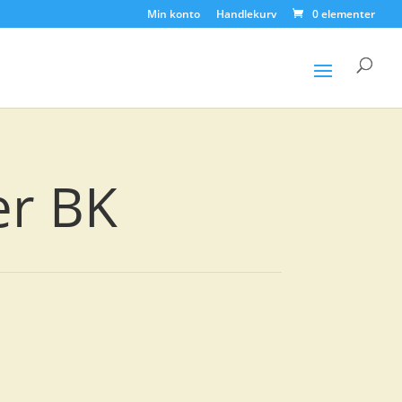
Min konto
Handlekurv
0 elementer
Products
search
er BK