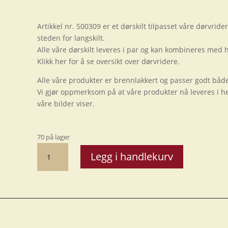
Artikkel nr. 500309 er et dørskilt tilpasset våre dørvrid
steden for langskilt.
Alle våre dørskilt leveres i par og kan kombineres med 
Klikk her for å se oversikt over dørvridere.
Alle våre produkter er brennlakkert og passer godt både
Vi gjør oppmerksom på at våre produkter nå leveres i hel
våre bilder viser.
70 på lager
Dørskilt,
Legg i handlekurv
vrider
BK
antall