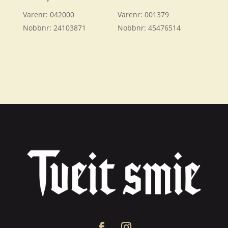
Varenr:
042000
Varenr:
001379
Nobbnr:
24103871
Nobbnr:
45476514