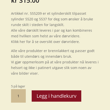
kr
315.00
Artikkel nr. 555209 er et sylinderskilt tilpasset
sylinder 5520 og 5537 for deg som ønsker å bruke
runde skilt i steden for langskilt.
Alle våre dørskilt leveres i par og kan kombineres
med hvilken som helst av våre dørvridere.
Klikk her for å se oversikt over dørvridere.
Alle våre produkter er brennlakkert og passer godt
både til utendørs og innendørs bruk.
Vi gjør oppmerksom på at våre produkter nå leveres i
helsort og ikke i patinert utgave slik som noen av
våre bilder viser.
5 på lager
Dørskilt
Legg i handlekurv
sylinder
BK
antall