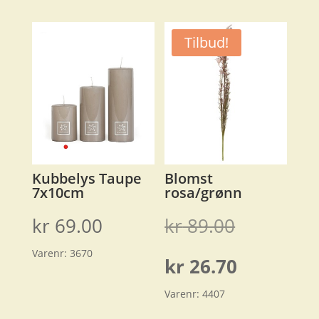
Tilbud!
Kubbelys Taupe
Blomst
7x10cm
rosa/grønn
Opprinnel
kr
69.00
kr
89.00
Varenr:
3670
pris
Nåværen
kr
26.70
var:
Varenr:
4407
pris