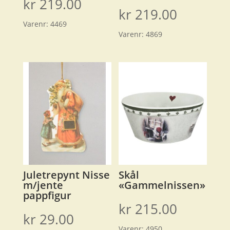
kr
219.00
kr
219.00
Varenr:
4469
Varenr:
4869
Juletrepynt Nisse
Skål
m/jente
«Gammelnissen»
pappfigur
kr
215.00
kr
29.00
Varenr:
4950