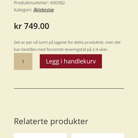
Produktnummer:
600382
Kategori:
Åklebeslag
kr
749.00
Det er per nå tomt på lageret for dette produktet, men det
kan bestilles med forventet leveringstid på 2-4 uker.
Åkleoppheng
Legg i handlekurv
82
cm
antall
Relaterte produkter