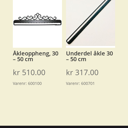
kr 749.00
Åkleoppheng, 30
Underdel åkle 30
– 50 cm
– 50 cm
kr
510.00
kr
317.00
Varenr:
600100
Varenr:
600701