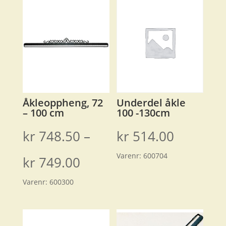
Åkleoppheng, 72
Underdel åkle
– 100 cm
100 -130cm
kr
748.50
–
kr
514.00
Varenr:
600704
Prisområde:
kr
749.00
Varenr:
600300
kr 748.50
til