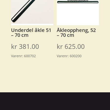
Underdel åkle 51
Åkleoppheng, 52
– 70 cm
– 70 cm
kr
381.00
kr
625.00
Varenr:
600702
Varenr:
600200