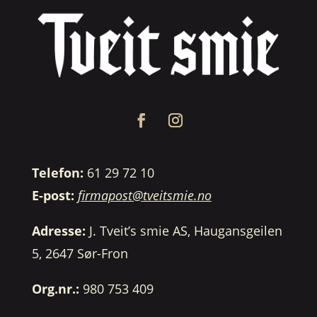
Telefon:
61 29 72 10
E-post:
firmapost@tveitsmie.no
Adresse:
J. Tveit’s smie AS, Haugansgeilen
5, 2647 Sør-Fron
Org.nr.:
980 753 409