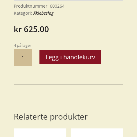
Produktnummer:
600264
Kategori:
Åklebeslag
kr
625.00
4 på lager
Åkleoppheng
Legg i handlekurv
64
cm
antall
Relaterte produkter