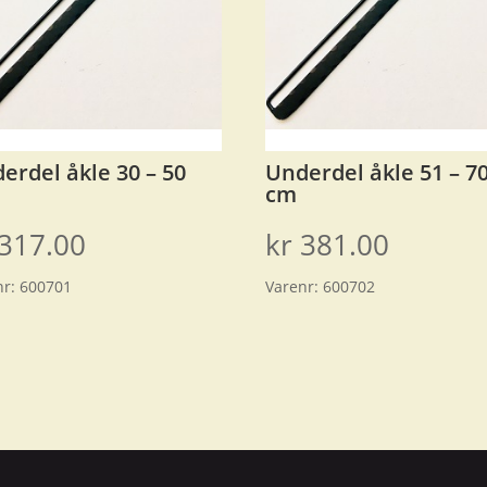
erdel åkle 30 – 50
Underdel åkle 51 – 7
cm
317.00
kr
381.00
nr:
600701
Varenr:
600702