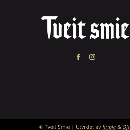
© Tveit Smie
| Utviklet av
Krible
&
Off