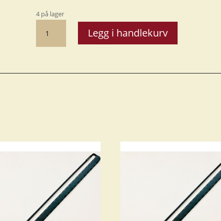
4 på lager
Åkleoppheng
Legg i handlekurv
42
cm
antall