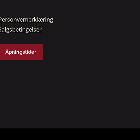
Personvernerklæring
Salgsbetingelser
Åpningstider