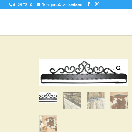
61 29 72 10
firmapost@tveitsmie.no