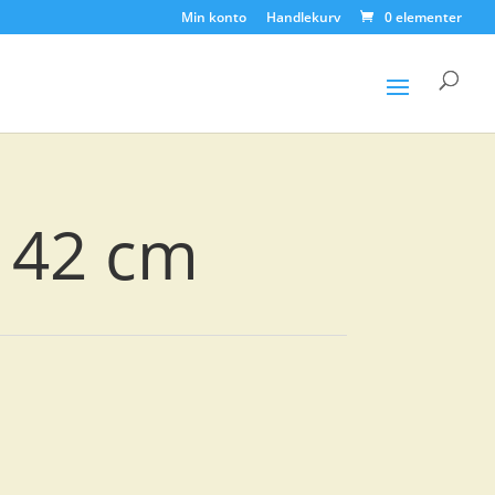
Min konto
Handlekurv
0 elementer
Products
search
 42 cm