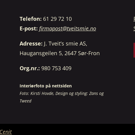
Telefon:
61 29 72 10
E-post:
firmapost@tveitsmie.no
Adresse:
J. Tveit’s smie AS,
Haugansgeilen 5, 2647 Sør-Fron
Org.nr.:
980 753 409
Interiørfoto på nettsiden
Foto: Kirsti Hovde, Design og styling: Zans og
Tweed
Cenit